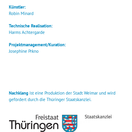
Künst­ler:
Robin Minard
Tech­ni­sche Realisation:
Harms Achtergarde
Projektmanagement/Kuration:
Jose­phi­ne Prkno
Nach­klang
ist eine Pro­duk­ti­on der Stadt Wei­mar und wird
geför­dert durch die Thü­rin­ger Staatskanzlei.