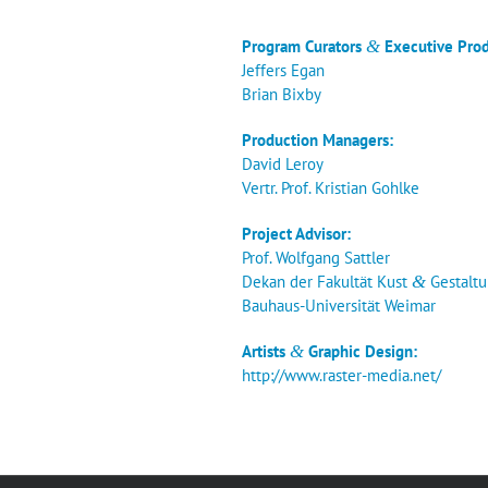
Pro­gram Cura­tors
&
Exe­cu­ti­ve Pro
Jef­fers Egan
Bri­an Bixby
Pro­duc­tion Managers:
David Leroy
Vertr. Prof. Kris­ti­an Gohlke
Pro­ject Advisor:
Prof. Wolf­gang Sattler
Dekan der Fakul­tät Kust
&
Gestalt
Bau­haus-Uni­ver­si­tät Weimar
Artists
&
Gra­phic Design:
http://www.raster-media.net/