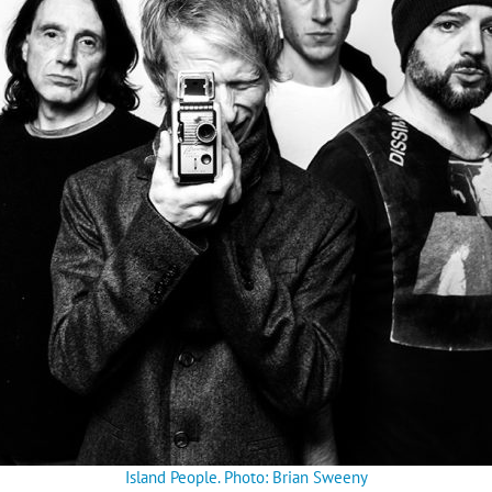
Island Peop­le. Pho­to: Bri­an Sweeny