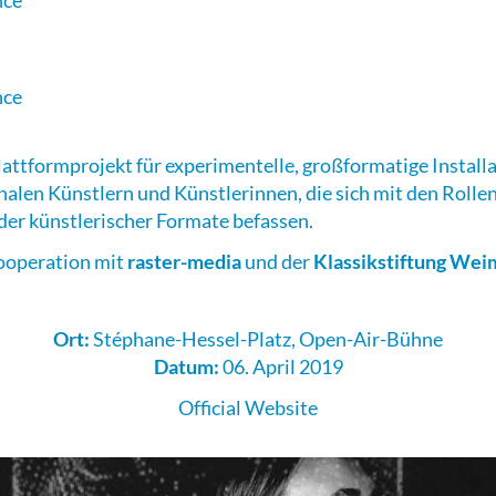
nce
nce
Plattformprojekt für experimentelle, großformatige Install
alen Künstlern und Künstlerinnen, die sich mit den Rolle
er künstlerischer Formate befassen.
ooperation mit
raster-media
und der
Klassikstiftung Wei
Ort:
Stéphane-Hessel-Platz, Open-Air-Bühne
Datum:
06. April 2019
Official Website