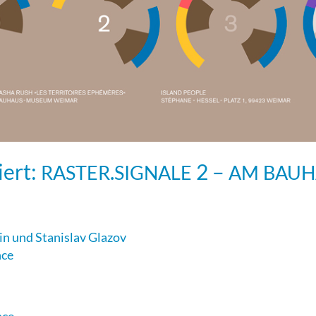
iert:
.
2 –
RASTER
SIGNALE
AM
BAUH
in und Stanislav Glazov
nce