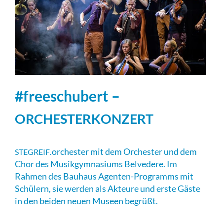
#freeschubert –
ORCHESTERKONZERT
.orchester mit dem Orchester und dem
STEGREIF
Chor des Musikgymnasiums Belvedere. Im
Rahmen des Bauhaus Agenten-Programms mit
Schülern, sie werden als Akteure und erste Gäste
in den beiden neuen Museen begrüßt.